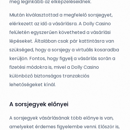
meg leginkább az elképzeléseidnek.
Miután kiválasztottad a megfelelő sorsjegyet,
elérkezett az idő a vásárlásra. A Dolly Casino
felületén egyszerűen követheted a vásárlási
lépéseket. Általában csak pár kattintásra van
szükséged, hogy a sorsjegy a virtuális kosaradba
kerüljön. Fontos, hogy figyelj a vásárlás során a
fizetési módokra is, mivel a Dolly Casino
különböző biztonságos tranzakciós
lehetőségeket kínál.
A sorsjegyek előnyei
A sorsjegyek vásárlásának több előnye is van,
amelyeket érdemes figyelembe venni. Először is,