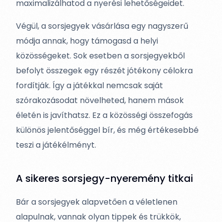
maximalizálhatod a nyerési lehetőségeidet.
Végül, a sorsjegyek vásárlása egy nagyszerű
módja annak, hogy támogasd a helyi
közösségeket. Sok esetben a sorsjegyekből
befolyt összegek egy részét jótékony célokra
fordítják. Így a játékkal nemcsak saját
szórakozásodat növelheted, hanem mások
életén is javíthatsz. Ez a közösségi összefogás
különös jelentőséggel bír, és még értékesebbé
teszi a játékélményt.
A sikeres sorsjegy-nyeremény titkai
Bár a sorsjegyek alapvetően a véletlenen
alapulnak, vannak olyan tippek és trükkök,