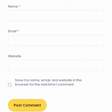
Name
*
Email
*
Website
Save my name, email, and website in this
browser for the next time I comment.