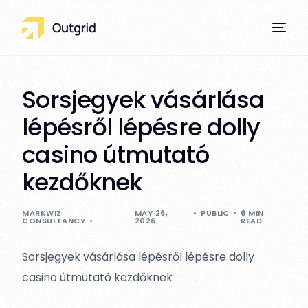
Sorsjegyek vásárlása
lépésről lépésre dolly
Our Services
casino útmutató
kezdőknek
MARKWIZ
MAY 26,
PUBLIC
6 MIN
CONSULTANCY
2026
READ
Sorsjegyek vásárlása lépésről lépésre dolly
casino útmutató kezdőknek