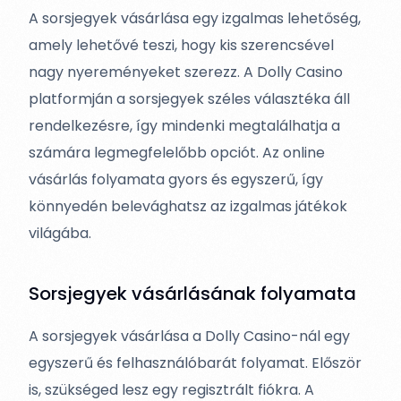
A sorsjegyek vásárlása egy izgalmas lehetőség,
amely lehetővé teszi, hogy kis szerencsével
nagy nyereményeket szerezz. A Dolly Casino
platformján a sorsjegyek széles választéka áll
rendelkezésre, így mindenki megtalálhatja a
számára legmegfelelőbb opciót. Az online
vásárlás folyamata gyors és egyszerű, így
könnyedén belevághatsz az izgalmas játékok
világába.
Sorsjegyek vásárlásának folyamata
A sorsjegyek vásárlása a Dolly Casino-nál egy
egyszerű és felhasználóbarát folyamat. Először
is, szükséged lesz egy regisztrált fiókra. A