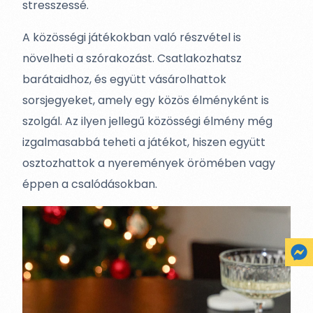
stresszessé.
A közösségi játékokban való részvétel is
növelheti a szórakozást. Csatlakozhatsz
barátaidhoz, és együtt vásárolhattok
sorsjegyeket, amely egy közös élményként is
szolgál. Az ilyen jellegű közösségi élmény még
izgalmasabbá teheti a játékot, hiszen együtt
osztozhattok a nyeremények örömében vagy
éppen a csalódásokban.