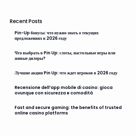
Recent Posts
Pin-Up бонусы: что нужно знать о текущих
предложениях в 2026 году
Что выбрать в Pin Up: слоты, настольные игры или
живые дилеры?
Лучшие акции Pin Up: что ждет игроков в 2026 году
Recensione dell’app mobile di casino: gioca
ovunque con sicurezza e comodità
Fast and secure gaming: the benefits of trusted
online casino platforms