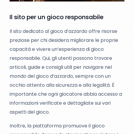
Il sito per un gioco responsabile
Il sito dedicato al gioco d’azzardo offre risorse
preziose per chi desidera migliorare le proprie
capacità e vivere un’esperienza di gioco
responsabile. Qui, gli utenti possono trovare
articoli, guide e consigli utili per navigare nel
mondo del gioco d’azzardo, sempre con un
occhio attento alla sicurezza e alla legalità. È
importante che ogni giocatore abbia accesso a
informazioni verificate e dettagliate sui vari
aspetti del gioco.
Inoltre, la piattaforma promuove il gioco