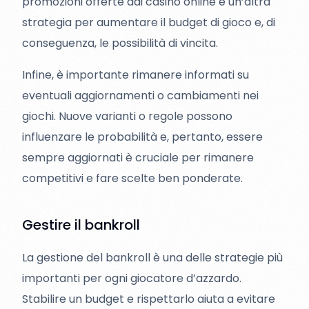
promozioni offerte dai casinò online è un’altra
strategia per aumentare il budget di gioco e, di
conseguenza, le possibilità di vincita.
Infine, è importante rimanere informati su
eventuali aggiornamenti o cambiamenti nei
giochi. Nuove varianti o regole possono
influenzare le probabilità e, pertanto, essere
sempre aggiornati è cruciale per rimanere
competitivi e fare scelte ben ponderate.
Gestire il bankroll
La gestione del bankroll è una delle strategie più
importanti per ogni giocatore d’azzardo.
Stabilire un budget e rispettarlo aiuta a evitare