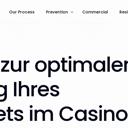
Our Process
Prevention
Commercial
Resi
Terminate Prevention
General Pest Prevention
 zur optimale
 Ihres
ets im Casino