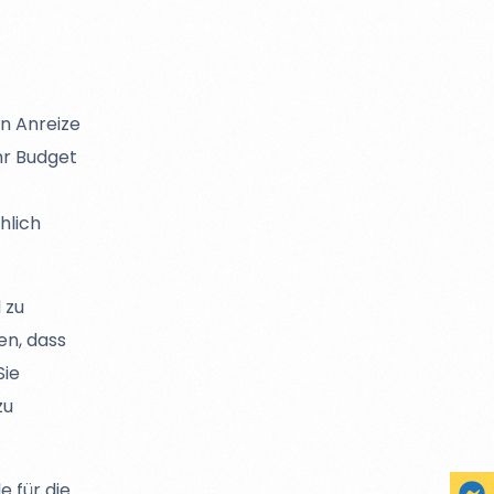
en Anreize
hr Budget
hlich
 zu
en, dass
Sie
zu
e für die