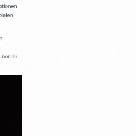
uationen
pielen
on
über Ihr