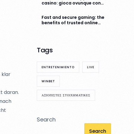
casino: gioca ovunque con
sicurezza e comodità
Fast and secure gaming: the
benefits of trusted online
casino platforms
Tags
ENTRETENIMIENTO
LIVE
 klar
WINBET
kt daran.
ΑΞΙΟΠΙΣΤΕΣ ΣΤΟΙΧΗΜΑΤΙΚΕΣ
 nach
cht
Search
Search