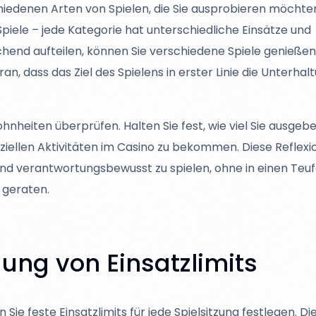
chiedenen Arten von Spielen, die Sie ausprobieren möchte
piele – jede Kategorie hat unterschiedliche Einsätze und
hend aufteilen, können Sie verschiedene Spiele genieße
an, dass das Ziel des Spielens in erster Linie die Unterhalt
ohnheiten überprüfen. Halten Sie fest, wie viel Sie ausgeb
ziellen Aktivitäten im Casino zu bekommen. Diese Reflexio
nd verantwortungsbewusst zu spielen, ohne in einen Teuf
 geraten.
gung von Einsatzlimits
Sie feste Einsatzlimits für jede Spielsitzung festlegen. Di