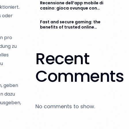
Recensione dell’app mobile di
tioniert.
casino: gioca ovunque con
sicurezza e comodità
s oder
Fast and secure gaming: the
benefits of trusted online
casino platforms
en pro
idung zu
Recent
lles
zu
Comments
n, geben
en dazu
 ausgeben,
No comments to show.