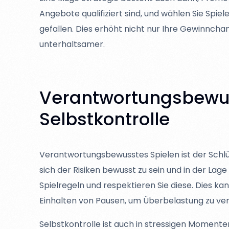
Angebote qualifiziert sind, und wählen Sie Spiel
gefallen. Dies erhöht nicht nur Ihre Gewinnc
unterhaltsamer.
Verantwortungsbewus
Selbstkontrolle
Verantwortungsbewusstes Spielen ist der Schlü
sich der Risiken bewusst zu sein und in der Lage
Spielregeln und respektieren Sie diese. Dies ka
Einhalten von Pausen, um Überbelastung zu ve
Selbstkontrolle ist auch in stressigen Momenten