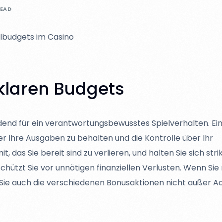
READ
elbudgets im Casino
klaren Budgets
dend für ein verantwortungsbewusstes Spielverhalten. Ein
ber Ihre Ausgaben zu behalten und die Kontrolle über Ihr
t, das Sie bereit sind zu verlieren, und halten Sie sich stri
schützt Sie vor unnötigen finanziellen Verlusten. Wenn Sie
Sie auch die verschiedenen Bonusaktionen nicht außer A