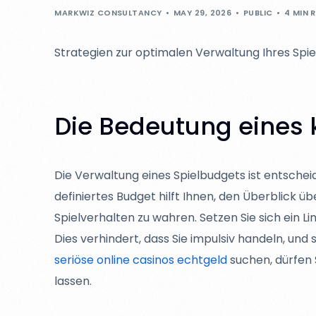
MARKWIZ CONSULTANCY
MAY 29, 2026
PUBLIC
4 MIN 
Strategien zur optimalen Verwaltung Ihres Spi
Die Bedeutung eines 
Die Verwaltung eines Spielbudgets ist entschei
definiertes Budget hilft Ihnen, den Überblick ü
Spielverhalten zu wahren. Setzen Sie sich ein Limi
Dies verhindert, dass Sie impulsiv handeln, und 
seriöse online casinos echtgeld
suchen, dürfen 
lassen.