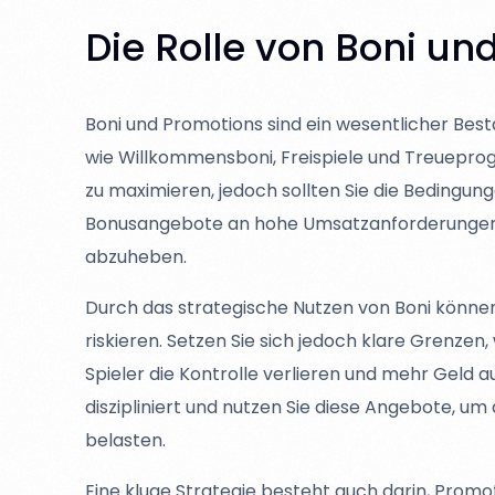
Die Rolle von Boni un
Boni und Promotions sind ein wesentlicher Besta
wie Willkommensboni, Freispiele und Treueprog
zu maximieren, jedoch sollten Sie die Bedingu
Bonusangebote an hohe Umsatzanforderungen g
abzuheben.
Durch das strategische Nutzen von Boni können 
riskieren. Setzen Sie sich jedoch klare Grenzen,
Spieler die Kontrolle verlieren und mehr Geld 
diszipliniert und nutzen Sie diese Angebote, um
belasten.
Eine kluge Strategie besteht auch darin, Promot