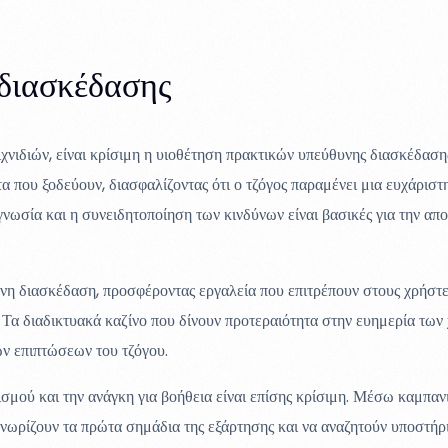
 διασκέδασης
χνιδιών, είναι κρίσιμη η υιοθέτηση πρακτικών υπεύθυνης διασκέδαση
τα που ξοδεύουν, διασφαλίζοντας ότι ο τζόγος παραμένει μια ευχάριστ
νωσία και η συνειδητοποίηση των κινδύνων είναι βασικές για την απ
νη διασκέδαση, προσφέροντας εργαλεία που επιτρέπουν στους χρήστε
 Τα διαδικτυακά καζίνο που δίνουν προτεραιότητα στην ευημερία των
ν επιπτώσεων του τζόγου.
σμού και την ανάγκη για βοήθεια είναι επίσης κρίσιμη. Μέσω καμπαν
γνωρίζουν τα πρώτα σημάδια της εξάρτησης και να αναζητούν υποστήρ