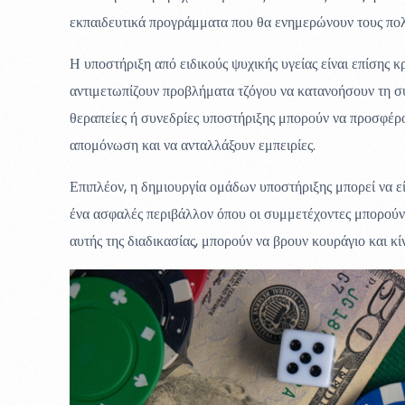
εκπαιδευτικά προγράμματα που θα ενημερώνουν τους πολίτ
Η υποστήριξη από ειδικούς ψυχικής υγείας είναι επίσης
αντιμετωπίζουν προβλήματα τζόγου να κατανοήσουν τη συ
θεραπείες ή συνεδρίες υποστήριξης μπορούν να προσφέρ
απομόνωση και να ανταλλάξουν εμπειρίες.
Επιπλέον, η δημιουργία ομάδων υποστήριξης μπορεί να εί
ένα ασφαλές περιβάλλον όπου οι συμμετέχοντες μπορούν να
αυτής της διαδικασίας, μπορούν να βρουν κουράγιο και κί