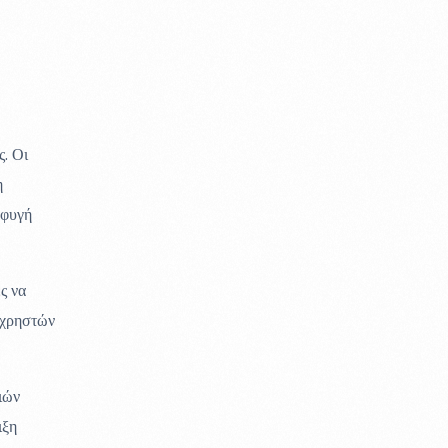
ς. Οι
η
οφυγή
ς να
 χρηστών
ιών
ιξη