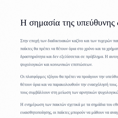
Η σημασία της υπεύθυνης
Στην εποχή των διαδικτυακών καζίνο και των τυχερών παι
παίκτες θα πρέπει να θέτουν όρια στο χρόνο και τα χρήμα
δραστηριότητα και δεν εξελίσσεται σε πρόβλημα. Η αυτογ
ψυχολογικών και κοινωνικών επιπτώσεων.
Οι πλατφόρμες τζόγου θα πρέπει να προάγουν την υπεύθυ
θέτουν όρια και να παρακολουθούν την ενασχόλησή τους.
τους συμβάλλουν στη μείωση των αρνητικών ψυχολογικώ
Η ενημέρωση των παικτών σχετικά με τα σημάδια του εθι
ευαισθητοποίησης, οι παίκτες μπορούν να μάθουν να ανα