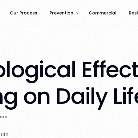
Our Process
Prevention
Commercial
Resi
Terminate Prevention
General Pest Prevention
logical Effec
g on Daily Lif
READ
Life