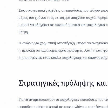
Στις οικογενειακές σχέσεις, οι επιπτώσεις του τζόγου μπ
μέρος του χρόνου τους σε τυχερά παιχνίδια συχνά παραμελ
μπορεί να οδηγήσει σε συναισθηματικά και ψυχολογικά π
θλίψη.
Η ανάγκη για χρηματική υποστήριξη μπορεί να αναγκάσει
η εμπλοκή σε παράνομες δραστηριότητες. Αυτή η κατηφορι
δημιουργώντας έναν κύκλο ψυχολογικής και οικονομικής 
Στρατηγικές πρόληψης και
Για να αντιμετωπιστούν οι ψυχολογικές επιπτώσεις του τ
ευαισθητοποίηση σχετικά με τους κινδύνους του τζόγου ε