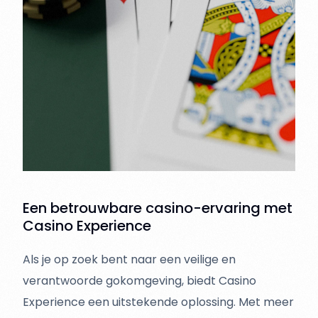
Een betrouwbare casino-ervaring met
Casino Experience
Als je op zoek bent naar een veilige en
verantwoorde gokomgeving, biedt Casino
Experience een uitstekende oplossing. Met meer