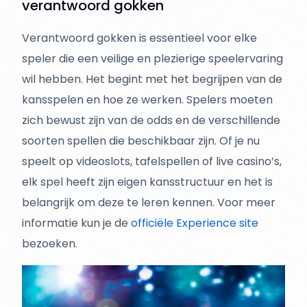
verantwoord gokken
Verantwoord gokken is essentieel voor elke
speler die een veilige en plezierige speelervaring
wil hebben. Het begint met het begrijpen van de
kansspelen en hoe ze werken. Spelers moeten
zich bewust zijn van de odds en de verschillende
soorten spellen die beschikbaar zijn. Of je nu
speelt op videoslots, tafelspellen of live casino’s,
elk spel heeft zijn eigen kansstructuur en het is
belangrijk om deze te leren kennen. Voor meer
informatie kun je de
officiële Experience site
bezoeken.