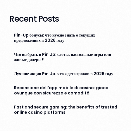
Recent Posts
Pin-Up бонусы: что нужно знать о текущих
предложениях в 2026 году
Что выбрать в Pin Up: слоты, настольные игры или
живые дилеры?
Лучшие акции Pin Up: что ждет игроков в 2026 году
Recensione dell’app mobile di casino: gioca
ovunque con sicurezza e comodità
Fast and secure gaming: the benefits of trusted
online casino platforms