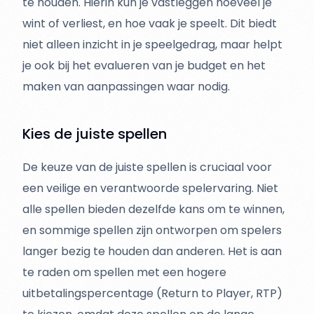
te houden. Hierin kun je vastleggen hoeveel je
wint of verliest, en hoe vaak je speelt. Dit biedt
niet alleen inzicht in je speelgedrag, maar helpt
je ook bij het evalueren van je budget en het
maken van aanpassingen waar nodig.
Kies de juiste spellen
De keuze van de juiste spellen is cruciaal voor
een veilige en verantwoorde spelervaring. Niet
alle spellen bieden dezelfde kans om te winnen,
en sommige spellen zijn ontworpen om spelers
langer bezig te houden dan anderen. Het is aan
te raden om spellen met een hogere
uitbetalingspercentage (Return to Player, RTP)