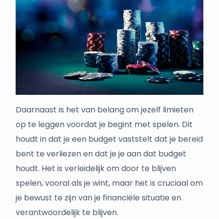
Daarnaast is het van belang om jezelf limieten
op te leggen voordat je begint met spelen. Dit
houdt in dat je een budget vaststelt dat je bereid
bent te verliezen en dat je je aan dat budget
houdt. Het is verleidelijk om door te blijven
spelen, vooral als je wint, maar het is cruciaal om
je bewust te zijn van je financiële situatie en
verantwoordelijk te blijven.