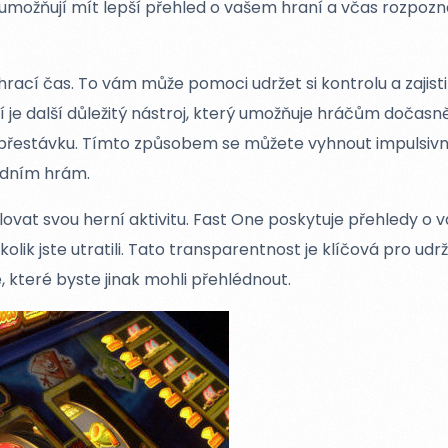
umožňují mít lepší přehled o vašem hraní a včas rozpozn
hrací čas. To vám může pomoci udržet si kontrolu a zajistit
je další důležitý nástroj, který umožňuje hráčům dočasn
ují přestávku. Tímto způsobem se můžete vyhnout impulsiv
rdním hrám.
lovat svou herní aktivitu. Fast One poskytuje přehledy o v
kolik jste utratili. Tato transparentnost je klíčová pro udr
které byste jinak mohli přehlédnout.