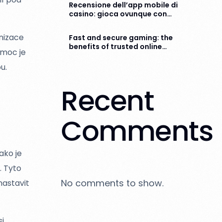
Recensione dell’app mobile di
casino: gioca ovunque con
sicurezza e comodità
nizace
Fast and secure gaming: the
benefits of trusted online
omoc je
casino platforms
u.
Recent
Comments
ako je
. Tyto
No comments to show.
nastavit
si