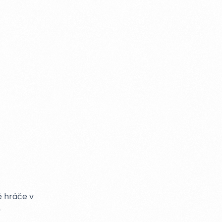
é hráče v
y