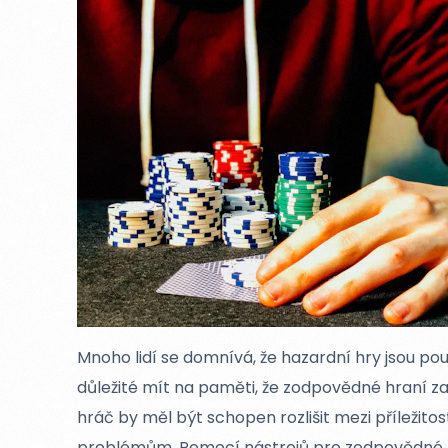
Mnoho lidí se domnívá, že hazardní hry jsou po
důležité mít na paměti, že zodpovědné hraní za
hráč by měl být schopen rozlišit mezi příleži
problémům. Pomocí nástrojů pro zodpovědné hr