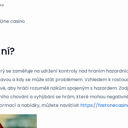
EAD
 One casino
ní?
rý se zaměřuje na udržení kontroly nad hraním hazardníc
ábavou a kdy se může stát problémem. Vzhledem k rostou
líčové, aby hráči rozuměli rizikům spojeným s hazardem. Z
stního chování a vyhýbání se hrám, které mohou negativně 
nformací a nabídky, můžete navštívit
https://fastonecasin