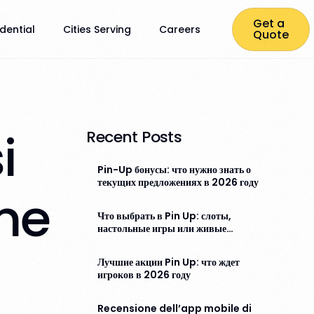
Get a
dential
Cities Serving
Careers
Quote
i
Recent Posts
Pin-Up бонусы: что нужно знать о
текущих предложениях в 2026 году
One
Что выбрать в Pin Up: слоты,
настольные игры или живые
дилеры?
Лучшие акции Pin Up: что ждет
игроков в 2026 году
Recensione dell’app mobile di