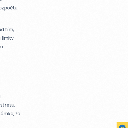
rozpočtu.
ad tím,
limity.
u.
i
stresu,
námka, že