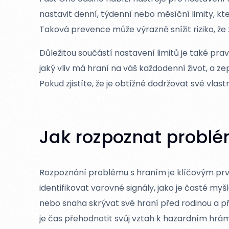
nastavit denní, týdenní nebo měsíční limity, k
Taková prevence může výrazně snížit riziko, že z
Důležitou součástí nastavení limitů je také pra
jaký vliv má hraní na váš každodenní život, a ze
Pokud zjistíte, že je obtížné dodržovat své vla
Jak rozpoznat problé
Rozpoznání problému s hraním je klíčovým prv
identifikovat varovné signály, jako je časté my
nebo snaha skrývat své hraní před rodinou a př
je čas přehodnotit svůj vztah k hazardním hrám