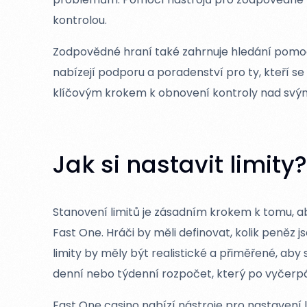
kontrolou.
Zodpovědné hraní také zahrnuje hledání pomoc
nabízejí podporu a poradenství pro ty, kteří 
klíčovým krokem k obnovení kontroly nad svým
Jak si nastavit limity
Stanovení limitů je zásadním krokem k tomu, aby
Fast One. Hráči by měli definovat, kolik peněz js
limity by měly být realistické a přiměřené, ab
denní nebo týdenní rozpočet, který po vyčerpá
Fast One casino nabízí nástroje pro nastavení 