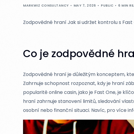
MARKWIZ CONSULTANCY
MAY 7, 2026
PUBLIC
6 MIN R
Zodpovědné hraní Jak si udržet kontrolu s Fast
Co je zodpovědné hra
Zodpovědné hraní je důležitým konceptem, kte
Zahrnuje schopnost rozpoznat, kdy je hraní z
popularitě online casin, jako je Fast One, je k
hraní zahrnuje stanovení limitů, sledování vla
osobní nebo finanční situaci. Navíc, pro více i